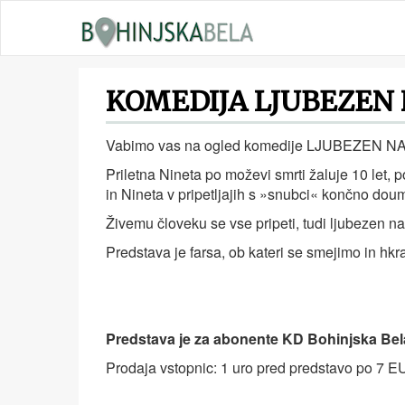
KOMEDIJA LJUBEZEN N
Vabimo vas na ogled komedije LJUBEZEN NA 
Priletna Nineta po moževi smrti žaluje 10 le
in Nineta v pripetljajih s »snubci« končno doume, 
Živemu človeku se vse pripeti, tudi ljubezen na
Predstava je farsa, ob kateri se smejimo in hk
Predstava je za abonente KD Bohinjska Bela
Prodaja vstopnic: 1 uro pred predstavo po 7 E