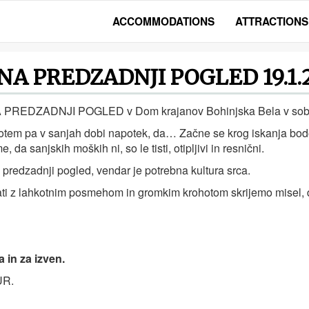
ACCOMMODATIONS
ATTRACTIONS
A PREDZADNJI POGLED 19.1.
PREDZADNJI POGLED v Dom krajanov Bohinjska Bela v soboto
t, potem pa v sanjah dobi napotek, da… Začne se krog iskanja 
da sanjskih moških ni, so le tisti, otipljivi in resnični.
 predzadnji pogled, vendar je potrebna kultura srca.
rati z lahkotnim posmehom in gromkim krohotom skrijemo misel, 
 in za izven.
UR.